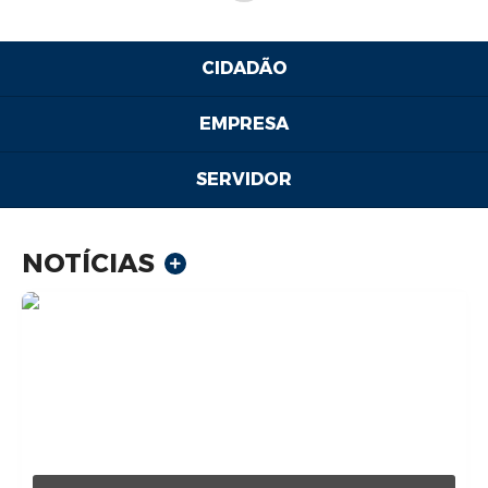
Transparência
CIDADÃO
Carta de Serviços
Turismo
EMPRESA
Secretarias
SERVIDOR
Legislação
Diário Oficial
NOTÍCIAS
Editais
Contratos
Fotos
RH
Turismo