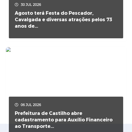
Ouvidoria
30 JUL 2026
Agosto terá Festa do Pescador,
Arquivos para Download
Cavalgada e diversas atrações pelos 73
anos de...
Notícias
Obras
Projetos
Contas Públicas
Legislação
Links
Serviços Online
06 JUL 2026
Telefones Úteis
Prefeitura de Castilho abre
cadastramento para Auxílio Financeiro
A Prefeitura
ao Transporte...
Agenda